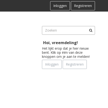
Inloggen
Registreren
Hoi, vreemdeling!
Het lijkt erop dat je hier nieuw
bent. Klik op één van deze
knoppen om je aan te melden!
Inloggen
Registreren