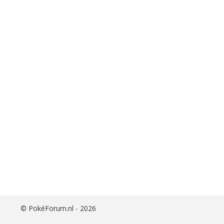
i
j
s
t
©
PokéForum.nl - 2026