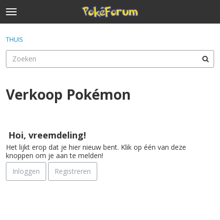
t
o
×
Inloggen
·
Registreren
g
THUIS
Inloggen
Registreren
g
l
e
Categorieën
m
e
Verkoop Pokémon
Discussies
n
u
D
Activiteit
i
Hoi, vreemdeling!
s
Het lijkt erop dat je hier nieuw bent. Klik op één van deze
c
knoppen om je aan te melden!
u
s
Inloggen
Registreren
s
i
e
l