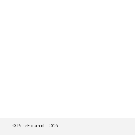
i
j
s
t
©
PokéForum.nl - 2026