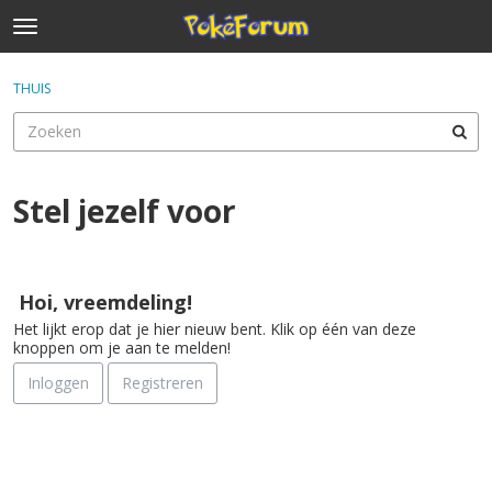
t
o
×
Inloggen
·
Registreren
g
THUIS
Inloggen
Registreren
g
l
e
Categorieën
m
e
Stel jezelf voor
Discussies
n
u
D
Activiteit
i
Hoi, vreemdeling!
s
Het lijkt erop dat je hier nieuw bent. Klik op één van deze
c
knoppen om je aan te melden!
u
s
Inloggen
Registreren
s
i
e
l