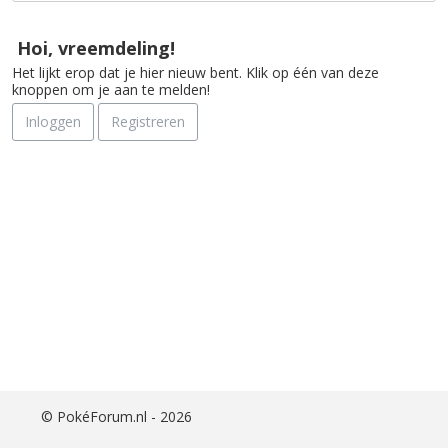
i
j
Hoi, vreemdeling!
s
Het lijkt erop dat je hier nieuw bent. Klik op één van deze
t
knoppen om je aan te melden!
Inloggen
Registreren
©
PokéForum.nl - 2026