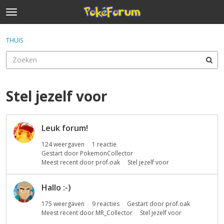
t
o
×
Inloggen
·
Registreren
g
THUIS
Inloggen
Registreren
g
l
e
Categorieën
m
e
Stel jezelf voor
Discussies
n
u
D
Activiteit
Leuk forum!
i
s
124
weergaven
1
reactie
c
Gestart door
PokemonCollector
u
Meest recent door
prof.oak
Stel jezelf voor
s
s
Hallo :-)
i
175
weergaven
9
reacties
Gestart door
prof.oak
e
Meest recent door
MR_Collector
Stel jezelf voor
l