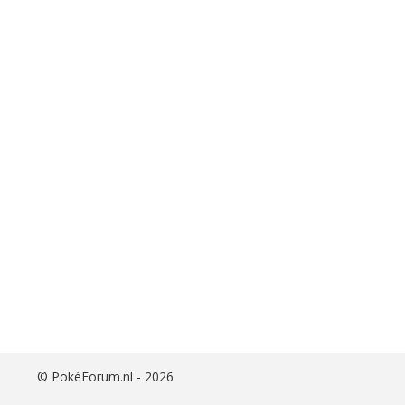
i
j
s
t
©
PokéForum.nl - 2026